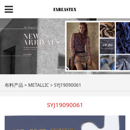
SYJ19090061
布料产品
>
METALLIC
>
SYJ19090061
SYJ19090061